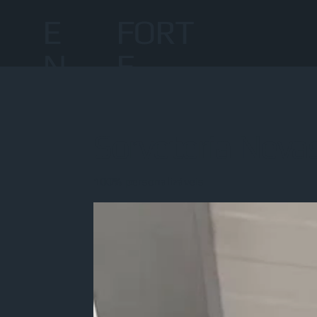
E
FORT
N
E
Sorveteria Neva
100% personalizáveis