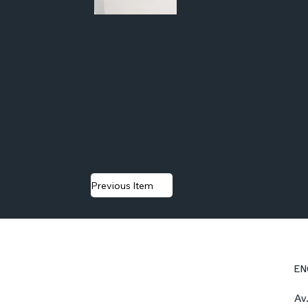
Previous Item
EN
Av