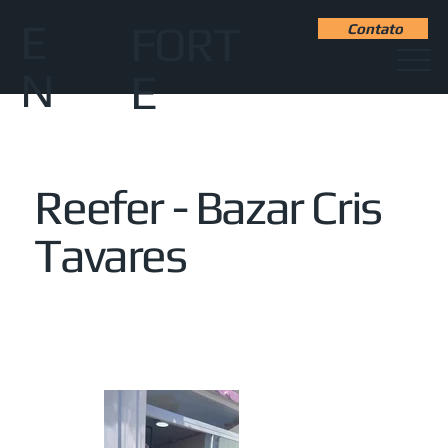
E
FORT
Contato
N
E
Reefer - Bazar Cris
Tavares